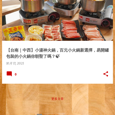
發
表
文
章
【台南｜中西】小湯神火鍋，百元小火鍋新選擇，易開罐
包裝的小火鍋你朝聖了嗎？🍃
10月 17, 2021
0
更多文章