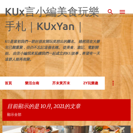
跳到主要內容
KUx言小編美食玩樂
手札｜KUxYan｜
KU是當初我們一群好朋友開玩笑想出的團名。 雖然現在大夥
兒已難重聚，但仍不忘記這個名稱。 從美食、遊記、電影開
始。 由言小編我來延續我們一起成立的KU故事，希望有一天
這群人能再相聚。
首頁
樂活台南
芥末黃芥末
2Y玩樂趣
目前顯示的是 10月, 2021的文章
顯示全部