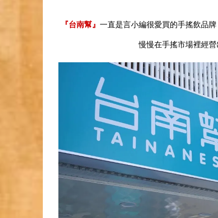
『台南幫』
一直是言小編很愛買的手搖飲品牌
慢慢在手搖市場裡經營