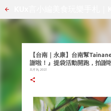
KUx言小編美食玩樂手札｜KU
【台南｜永康】台南幫Taina
謝啦！』提袋活動開跑，拍謝
11月 14, 2021