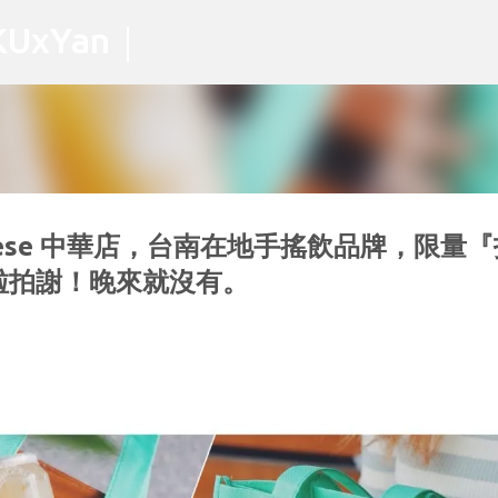
跳到主要內容
xYan｜
nese 中華店，台南在地手搖飲品牌，限量『
啦拍謝！晚來就沒有。