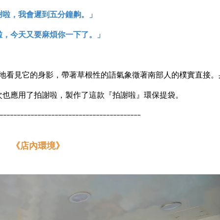
謝啦，我會遲到五分鐘齁。」
啦，今天又要麻煩你一下了。」
地看見它的身影，帶著草根性的語氣象徵著南部人的樸實直接。
次也應用了拍謝啦，製作了這款『拍謝啦』環保提袋。
-----------------------------------------
《店內環境》